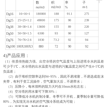
+
数
积
率
子
o
m2/m3
%
m-1
n
/m3
16×16×1
180000
188
91.1
275
Dg16
25×25×1.2
49000
175
90
239
Dg25
38×38×1.4
13600
155
89
220
Dg38
50×50×1.5
6300
93
90
127
Dg50
76×76×2.6
1830
73.2
92
94
Dg76
Dg100
100X100X3
880
72
90
92
4)产品应用：
（1）传质传热能力强。出空冷塔的空气温度与上段进塔冷水的温差
可少于1℃，水冷塔的出水温度与进塔的污氮温度之间可产生4~5℃的
负温差；
（2）由于堆积空隙率达到94~95%，因此不易堵塞，不易选成造沫
夹带，有利于变工况操作，空气量加大后，不易带水；
（3）压降小，每米填料的阻力大约在10mm水柱左右；
（4）空冷塔的用水量可下降30%；
（5）可降低冷水机的制冷量。冬季可不开机，夏季制冷量可降低
80%，为实现无冷水机的空气预冷系统成为可能；
（6）安装方便，制造成本低；