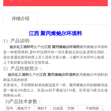
ARTICLES
详细介绍
江西 聚丙烯鲍尔环填料
1）产品说明:
迪尔化工填料司
生产的
江西 聚丙烯
鲍尔环填料
聚丙烯鲍尔环填料
是一种新型填料,是针对拉西环的一些主要缺点加以改进而出现的，
是在普通拉西环的壁上开八层长方形小窗，小窗叶片在环中心相搭，
上下面层窗位置相互交搭而成。
2）产品性能简介：
迪尔化工填料
生产的
江西 聚丙烯
鲍尔环填料
聚丙烯鲍尔环填料的
耐温与其的材质
关系很大。不同塑料材质的耐温度不一样，聚丙烯鲍尔环的耐瞬间温
度一般在100度以上，但是zui
好不要超过110度。但常温70度左右使
用寿命zui长；
3)产品技术参数：
型号
规格尺寸
堆积个
比表面
空隙
干填料因