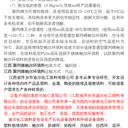
（7）相当低的密度（0.9kg/m3),导致zui终产品重量轻。
聚丙稀为可燃性物质，其使用温度在10~120℃之间，低于0℃以
下发生脆化。其结构具有更大的化学稳定性，能耐大部分酸、盐和许
多有机溶液，但不能耐高浓度强酸。
聚丙稀又分普通性（使用zui高温度+80℃和增强性（使用zui高温
度+120>℃）二种。水冷塔可选用普通型聚丙稀鲍尔环填料；空冷塔
在启动时，空压机如不设置未端冷却器，启动时的空气温度约为
90℃，因此选择增强型鲍尔环填料或者大部分选择普通型聚丙稀鲍尔
环填料，在填料底层约2m高应选择不锈钢鲍尔环填料，以防聚丙稀
鲍尔环填料热变形抗压强度的降低。
江西 聚丙烯
鲍尔环填料
包装方式：
编织袋
；
江西 聚丙烯
鲍尔环填料
运输
方式：汽运；
江西省萍乡市迪尔化工填料有限公司
多年从事专业研究、开发设
计各种塔内件产品及塑料、金属、陶瓷的散堆及规整填料，
可根据客
户需求生产各种材质的：
让客户感到满意与放心是我公司（江西省萍乡市迪尔化工填料有
限公司）的企业使命；我公司多年来一直与国内
10多家化工研究单位
签订长期的技术合作协议，并聘请清华，天津各地的高级技术管理人
员，从产品的设计、加工生产、安装、优质的售后服务等。
迪尔化工填料是专业生产
石化设备填料和环保设备填料；
塑料散堆填料：
鲍尔环、阶梯环、矩鞍环、共轭环、拉西环、花环、