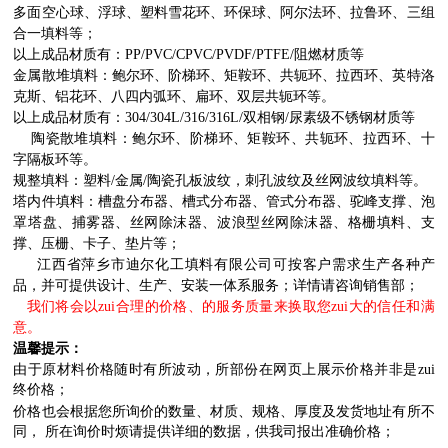
多面空心球、浮球、塑料雪花环、环保球、
阿尔法环、拉鲁环、三组
合一填料等；
以上成品材质有：
PP/PVC/CPVC/PVDF/PTFE/阻燃材质等
金属散堆填料：
鲍尔环、阶梯环、矩鞍环、共轭环、拉西环
、英特洛
克斯、铝花环、八四内弧环、扁环、双层共轭环等。
以上成品材质有：
304/304L/316/316L/双相钢/尿素级不锈钢材质等
陶瓷散堆填料：
鲍尔环、阶梯环、矩鞍环、共轭环、拉西环
、十
字隔板环等。
规整填料：
塑料
/金属/陶瓷孔板波纹，刺孔波纹及丝网波纹填料等。
塔内件填料：
槽盘分布器、槽式分布器、管式分布器、驼峰支撑、泡
罩塔盘、捕雾器、丝网除沫器、波浪型丝网除沫器、格栅填料、支
撑、压栅、卡子、垫片等；
江西省萍乡市迪尔化工填料有限公司
可按客户需求生产各种产
品，并可提供设计、生产、安装一体系服务；详情请咨询销售部；
我们将会以zui合理的价格、的服务质量来换取您zui大的信任和满
意。
温馨提示：
由于原材料价格随时有所波动，所部份在网页上展示价格并非是zui
终价格；
价格也会根据您所询价的数量、材质、规格、厚度及发货地址有所不
同， 所在询价时烦请提供详细的数据，供我司报出准确价格；