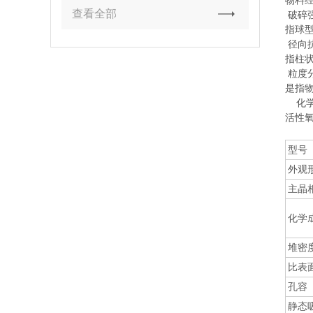
物料
查看全部
破碎
指球
径向
指柱
粒度
是指
化学
活性
型号
外观
主晶
化学
堆密度 
比表面
孔容 m
静态