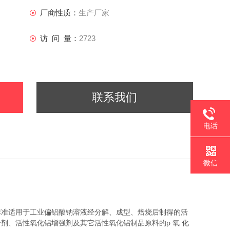
厂商性质：
生产厂家
访 问 量：
2723
联系我们
电话
微信
标准适用于工业偏铝酸钠溶液经分解、成型、焙烧后制得的活
合剂、活性氧化铝增强剂及其它活性氧化铝制品原料的
ρ
氧
化