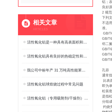
铝；
良好
2 规
下列
相关文章
不适
准。
ARTICLES
GB/
GB/
活性氧化铝是一种具有高表面积和吸附能力的多孔性材料
邻二氮
GB/
GB/
活性氧化铝具有良好的热稳定性和耐酸碱性能
GB/
我公司中标年产 31 万吨高性能苯乙烯聚合物项目
孔容
通常
比表
活性氧化铝球焙烧过程中常见问题
即为
松装
是指
活性氧化铝（专用吸附剂/干燥剂）的介绍及案例
分组
灼烧