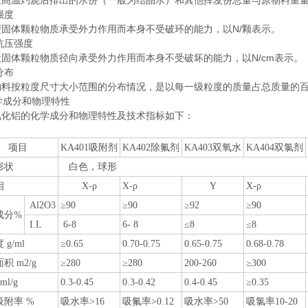
经高温灼烧后排出的水份（一般为结晶水）和其他挥发份总量与原物料重
强度
型固体颗粒物质承受外力作用而本身不受破环的能力，以
N/颗表示。
抗压强度
状固体颗粒物质径向承受外力作用而本身不受破坏的能力，以
N/cm表示。
分布
物料按粒度尺寸大小范围的分布情况，是以每一级粒度的质量占总质量的
成分和物理特性
氧化铝的化学成分和物理特性及技术指标如下：
 项目
KA401吸附剂
KA402除氟剂
KA403双氧水
KA404双
氯剂
形状
白色，球形
相
Χ
-
ρ
Χ
-
ρ
Υ
Χ
-
ρ
Al2O3
≥90
≥90
≥92
≥90
成分%
I.L
6-8
6- 8
≤8
≤8
g/ml
≥0.65
0.70-0.75
0.65-0.75
0.68-0.78
积 m2/g
≥280
≥280
200-260
≥300
l/g
0.3-0.45
0.3-0.42
0.4-0.45
≥0.35
吸附率 %
吸水率>16
吸氟率>0.12
吸水率>50
吸
氯
率10-20