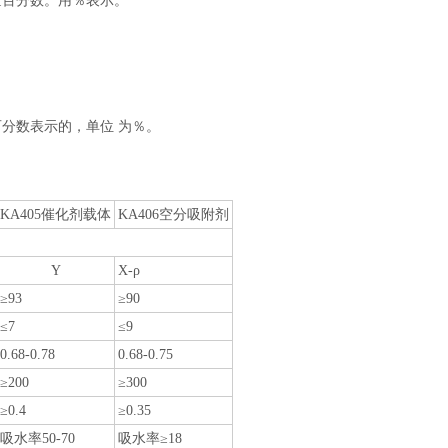
量百分数。用％表示。
百分数表示的，单位
为％。
KA405催化剂载体
KA406空分吸附剂
Υ
Χ
-
ρ
≥93
≥90
≤7
≤9
0.68-0.78
0.68-0.75
≥200
≥300
≥0.4
≥0.35
吸水率50-70
吸水率≥18