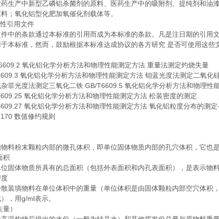
农药生产中新型乙磷铝杀菌剂的原料、医药生产中的吸附剂、提纯剂和油
原料；氧化铝型化肥加氧催化剂载体等。
范性引用文件
文件中的条款通过本标准的引用而成为本标准的条款。凡是注日期的引用
用于本标准，然而，鼓励根据本标准达成协议的各方研究
是否可使用这些
T6609.2 氧化铝化学分析方法和物理性能测定方法 重量法测定灼烧失量
T6609.3 氧化铝化学分析方法和物理性能测定方法 钼蓝光度法测定二氧化硅
杂菲光度法测定三氧化二铁 GB/T6609.5 氧化铝化学分析方法和物理
T6609.25 氧化铝化学分析方法和物理性能测定方法 松装密度的测定
T6609.27 氧化铝化学分析方法和物理性能测定方法 氧化铝粒度分布的测
T8170 数值修约规则
指物料粉末颗粒内部的微孔体积，即单位固体物质内部的孔穴体积，它也
面积
单位固体物质所具有的总面积（包括外表面积和内孔表面积），是表示物
密度
松散装填物料在单位体积中的重量（单位体积是由固体颗粒内部空穴体积
成），用
g/ml表示。
失量）