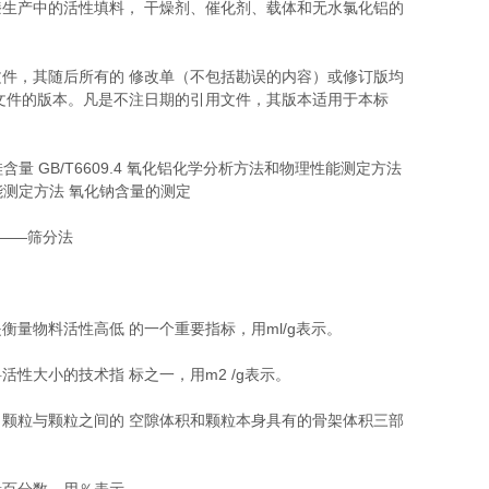
漆生产中的活性填料，
干燥剂、催化剂、载体和无水氯化铝的
文件，其随后所有的
修改单（不包括勘误的内容）或修订版均
文件的版本。凡是不注日期的引用文件，其版本适用于本标
含量 GB/T6609.4 氧化铝化学分析方法和物理性能测定方法
性能测定方法 氧化钠含量的测定
定——筛分法
是衡量物料活性高低
的一个重要指标，用
ml/g表示。
料活性大小的技术指
标之一，用
m2 /g表示。
，颗粒与颗粒之间的
空隙体积和颗粒本身具有的骨架体积三部