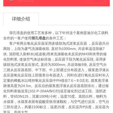
ARTICLES
详细介绍
筛孔塔盘的使用工艺有多种，以下针对这个案例是迪尔化工填料
合作的一客户使用
筛孔塔盘
的条件工艺：
客户有
两台氧化反应器采用多级鼓泡式淤浆反应器
，
反应器共分
两段，上段为废气洗涤吸收段
,
直径为
1000mm,
共设单溢流筛板
7
块
,
顶部喷入新鲜水
(
或滤液
)
用来洗涤吸收未反应的
NH3
和夹带的催
化剂料浆
,
使放空气体达标排放；反应器下段为氧化反应段
,
采用多
级鼓泡式淤浆反应形式
,
直径为
3000mm,
共设筛板
9
块
,
反应空气分
三路从反应器底部、中下部、中上部通过分布器进入，煤浆悬浮液从
反应器氧化反应段上部煤浆分布器进入，同时在进行氧化反应时补入
定量的稀氨水以维持氧化反应器中
PH
值在
7.6
～
8.0
左右
,
煤浆悬浮液
静液高度为
24.5m
。反应后的煤浆悬浮液从反应器底部排出，通过催
化剂料浆输送泵
(102-P-204A/B/C/D)
送至催化剂过滤工段。顶部进
料，管径
DN125
，流量
100
吨
/
小时，温度
70
度。底部出料，物料为
水煤浆，水煤浆表面有硫酸亚铁溶液颗粒，与空气进行反应，空气分
三部分进入，风量
2100
标立，温度
25
度，反应温升约
5
度，反应器为
常压，直排大气。