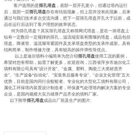
客户选用的是
筛孔塔盘
，底部一层开孔更小，但通过塔内运行
后，底部一层
筛孔塔盘
存在有结垢现象，但上层并没有此现象，后来
通过与我们技术多次交流沟通，把下一层筛孔塔盘开孔大于以前，成
品在运行后达到了客户理想的效率状态。
何为筛孔塔盘？其实筛孔塔盘又称筛网式塔盘，是在一块塔盘上
钻有一定数目一定规律的筛孔，溢流端安装有围堰的塔盘，成品包括
塔盘、降液管、溢流堰等紧固件及支承塔盘类型的支承件成形。具有
结构简单，制作维修方便，具有较高的操作弹性等优点。
以上是迪尔填料小编简单为您介绍
筛孔塔盘
使用工况的案例，
希望对您有帮助，如需了解更多，欢迎咨询，
江西省萍乡市迪尔化工
填料有限公司具有
“设计开发”、“金属、塑料、陶瓷三大类材质齐
全”、“生产设备*自动化”、“安装售后服务专业”、“企业文化管理”五大
优势，目前是国内同行业蛟蛟者、专业化的大型化工填料有限公司，
属化工环保塔内装置设计制造者，环保废气处理塔内解决方案的专业
企业，是国内规模大实力雄厚产品齐全的填料厂家。
以下附带
筛孔塔盘
成品出厂前及生产的图片: