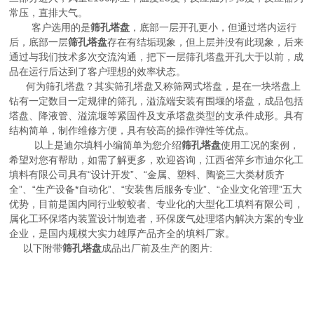
常压，直排大气。
客户选用的是
筛孔塔盘
，底部一层开孔更小，但通过塔内运行
后，底部一层
筛孔塔盘
存在有结垢现象，但上层并没有此现象，后来
通过与我们技术多次交流沟通，把下一层筛孔塔盘开孔大于以前，成
品在运行后达到了客户理想的效率状态。
何为筛孔塔盘？其实筛孔塔盘又称筛网式塔盘，是在一块塔盘上
钻有一定数目一定规律的筛孔，溢流端安装有围堰的塔盘，成品包括
塔盘、降液管、溢流堰等紧固件及支承塔盘类型的支承件成形。具有
结构简单，制作维修方便，具有较高的操作弹性等优点。
以上是迪尔填料小编简单为您介绍
筛孔塔盘
使用工况的案例，
希望对您有帮助，如需了解更多，欢迎咨询，
江西省萍乡市迪尔化工
填料有限公司具有
“设计开发”、“金属、塑料、陶瓷三大类材质齐
全”、“生产设备*自动化”、“安装售后服务专业”、“企业文化管理”五大
优势，目前是国内同行业蛟蛟者、专业化的大型化工填料有限公司，
属化工环保塔内装置设计制造者，环保废气处理塔内解决方案的专业
企业，是国内规模大实力雄厚产品齐全的填料厂家。
以下附带
筛孔塔盘
成品出厂前及生产的图片: