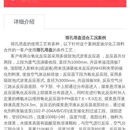
ARTICLES
详细介绍
筛孔塔盘适合工况案例
筛孔塔盘的使用工艺有多种，以下针对这个案例是迪尔化工填料
合作的一客户使用
筛孔塔盘
的条件工艺：
客户有
两台氧化反应器采用多级鼓泡式淤浆反应器
，
反应器共分
两段，上段为废气洗涤吸收段
,
直径为
1000mm,
共设单溢流筛板
7
块
,
顶部喷入新鲜水
(
或滤液
)
用来洗涤吸收未反应的
NH3
和夹带的催
化剂料浆
,
使放空气体达标排放；反应器下段为氧化反应段
,
采用多
级鼓泡式淤浆反应形式
,
直径为
3000mm,
共设筛板
9
块
,
反应空气分
三路从反应器底部、中下部、中上部通过分布器进入，煤浆悬浮液从
反应器氧化反应段上部煤浆分布器进入，同时在进行氧化反应时补入
定量的稀氨水以维持氧化反应器中
PH
值在
7.6
～
8.0
左右
,
煤浆悬浮液
静液高度为
24.5m
。反应后的煤浆悬浮液从反应器底部排出，通过催
化剂料浆输送泵
(102-P-204A/B/C/D)
送至催化剂过滤工段。顶部进
料，管径
DN125
，流量
100
吨
/
小时，温度
70
度。底部出料，物料为
水煤浆，水煤浆表面有硫酸亚铁溶液颗粒，与空气进行反应，空气分
三部分进入，风量
2100
标立，温度
25
度，反应温升约
5
度，反应器为