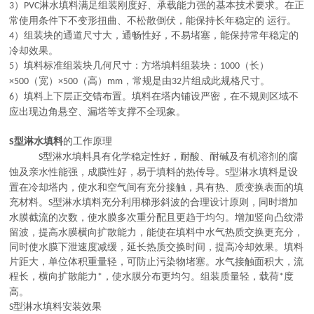
）
淋水填料满足组装刚度好、承载能力强的基本技术要求。在正
3
PVC
常使用条件下不变形扭曲、不松散倒伏，能保持长年稳定的 运行。
）组装块的通道尺寸大，通畅性好，不易堵塞，能保持常年稳定的
4
冷却效果。
）填料标准组装块几何尺寸：方塔填料组装块：
（长）
5
1000
（宽）
（高）
，常规是由
片组成此规格尺寸。
×500
×500
mm
32
）填料上下层正交错布置。填料在塔内铺设严密，在不规则区域不
6
应出现边角悬空、漏塔等支撑不全现象。
型淋水填料
的工作原理
S
型淋水填料具有化学稳定性好，耐酸、耐碱及有机溶剂的腐
S
蚀及亲水性能强，成膜性好，易于填料的热传导。
型淋水填料是设
S
置在冷却塔内，使水和空气间有充分接触，具有热、质变换表面的填
充材料。
型淋水填料充分利用梯形斜波的合理设计原则，同时增加
S
水膜截流的次数，使水膜多次重分配且更趋于均匀。增加竖向凸纹滞
留波，提高水膜横向扩散能力，能使在填料中水气热质交换更充分，
同时使水膜下泄速度减缓，延长热质交换时间，提高冷却效果。填料
片距大，单位体积重量轻，可防止污染物堵塞。水气接触面积大，流
程长，横向扩散能力
，使水膜分布更均匀。组装质量轻，载荷
度
*
*
高。
型淋水填料安装效果
S