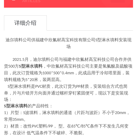
ARTICLES
详细介绍
迪尔填料公司供福建中欣氟材高宝科技有限公司
型淋水填料安装现
S
场
月，迪尔填料公司与福建中欣氟材高宝科技公司合作并供
2021.5
货
方
型淋水填料
，中欣氟材高宝科技公司主要是氢氟酸及硫酸项
500
S
目，此次订货规格为
，此成品用于冷却塔里面，装
1000*500*0.4mm
填料规格为
米，装两层高。
5*20
型淋水填料是
材质，此次订货为
材质，
安装组合方式也简
S
PVC
PP
单，片与片错开方向面并通过螺杆穿钉紧固便可，现以下是安装现
场：
型淋水填料
的产品特性：
S
）片型：
波填料，淋水填料的通道（片距与波距）不小于
，
1
S
20mm
常用
。
35mm
）材质：改性
塑料
， 型。在
条件下不发生几何变
2
PVC
/PP
65℃/85℃
形，在设计 低气温条件下不破碎、不脆裂。