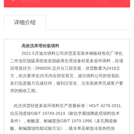
ARTICLES
详细介绍
高效洗苯塔轻瓷填料
2021.5月迪尔填料公司供货及安装本钢板材焦化厂净化
二作业区脱硫系统改造脱硫再生塔设备轻瓷多齿环填料，此项
目塔直径为：
DN9000,
总共分三段安装，供货数量为
2418
立
方，此次要求在
20
天内全部安装完，迪尔填料公司的安装队
友们也是极力完成任何，做到注安全、注安装效率完成客户要
求的验收工期。
此次供货轻瓷多齿环填料生产质量标准：
HG/T 4278-2011,
抗压强度按
GB/T 19749-2019
《耐化学腐蚀陶瓷塔填料技术
条件》，耐酸度、耐碱度按
GB/T 1970-1996
《多孔陶瓷耐
酸、耐碱腐蚀性能试验方法》，吸水率及耐急冷急热性按