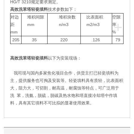
HG/T 3210
规定要求测定。
技术参数如下：
高效洗苯塔轻瓷填料
对边
堆积间隙
堆积块数
比表面积
空隙
+
距
mm
n/m3
m2/m3
率
mm
%
205
35
220
126
79
以下为安装现场：
高效洗苯塔轻瓷填料
我司现与国内多家焦化项目合作，供货主打已轻瓷填料为
主，提供服务也可掏及安装等。轻瓷填料具有质轻，比表面积
大，阻力大，可切割，耐高温，耐腐蚀等特点，可广泛用于
洗
苯，洗氨，脱硫，脱碳及热水饱和塔直接冷却塔中作填
料，具有其它填料不可比拟的显著使用效果。