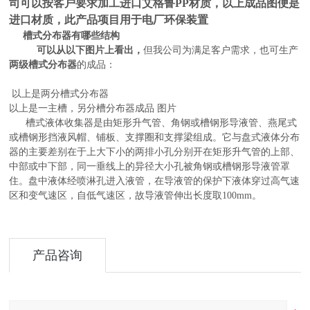
司可以按客户要求加工进口艾格鲁PP材质，以上成品图便是
进口材质，此产品项目用于电厂环保装置
槽式分布器有哪些结构
可以从以下图片上看出，
但我公司为满足客户需求，也可生产
两级槽式分布器
的成品：
以上是两分槽式分布器
以上是一主槽，另分槽分布器成品 图片
槽式液体收集器
是由矩形升气管、角钢或槽钢形导液管、燕尾式
或槽钢形挡液风帽、铺板、支撑圈和支撑梁组成。它与盘式液体分布
器的主要差别在于上大下小的两排小孔分别开在矩形升气管的上部、
中部或中下部，同一垂线上的异径大小孔被角钢或槽钢形导液管罩
住。盘中液体经喷淋孔进入液管，在导液管的保护下液体穿过高气速
区和变气速区，自低气速区，故导液管伸出长度取100mm。
产品咨询