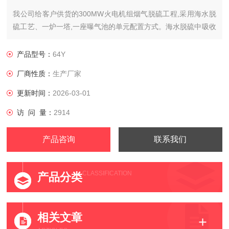
我公司给客户供货的300MW火电机组烟气脱硫工程,采用海水脱
硫工艺、一炉一塔,一座曝气池的单元配置方式。海水脱硫中吸收
塔内选用增效塔盘，即一种型号为64Y的波纹板填料，再再塔盘
规整填料上面再放一段塑料PP雪花环填料。增效塔盘（格栅）用
产品型号：
64Y
于SWFGD系统的吸收塔入口烟道与填料层之间，可以整合流
厂商性质：
生产厂家
场，同时具有协同除尘作用。该海水脱硫系统中来自冷凝器的海
水一部分进入逆流式填料吸收
更新时间：
2026-03-01
访 问 量：
2914
产品咨询
联系我们
CLASSIFICATION
产品分类
相关文章