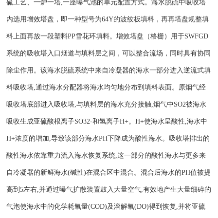
硫工艺、一炉一塔,一座曝气池的单元配置方式。海水脱硫
中
吸收塔
内
选用增效塔盘，即一种型号为
64Y的波纹板填料，再再塔盘规整填
料上面再放一段塑料PP雪花环填料。
增效塔盘（格栅）用于
SWFGD
系统的吸收塔入口烟道与填料层之间，
可以
整合流场，同时具有协同
除尘作用。
该海水脱硫系统中
来自冷凝器的海水一部分进入逆流式填
料吸收塔
,通过海水分配器将海水均匀地分布到填料表面。原烟气经
吸收塔底部进入吸收塔,与填料层的海水充分接触,烟气中SO2被海水
吸收生成亚硫酸根离子SO32-和氢离子H+。H+使海水呈酸性,海水中
H+浓度的增加,导致该部分海水PH下降成为酸性海水。吸收塔排出的
酸性海水依靠重力流入海水恢复系统,这一部分的酸性海水与更多来
自冷凝器的新鲜海水(碱性)在混合区中混合。混合后海水的PH值被提
高到5左右,并通过曝气扩散装置鼓入大量空气,有效地产生大量细碎的
气泡使海水中的化学耗氧量(COD)及溶解氧(DO)得到恢复,并将亚硫