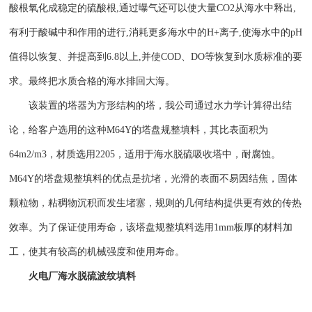
酸根氧化成稳定的硫酸根,通过曝气还可以使大量CO2从海水中释出,
有利于酸碱中和作用的进行,消耗更多海水中的H+离子,使海水中的pH
值得以恢复、并提高到6.8以上,并使COD、DO等恢复到水质标准的要
求。最终把水质合格的海水排回大海。
该装置的塔器为方形结构的塔，我公司通过水力学计算得出结
论，给客户选用的这种
M64Y的塔盘规整填料，其比表面积为
64m2/m3，材质选用2205，适用于海水脱硫吸收塔中，耐腐蚀。
M64Y的塔盘规整填料的优点是抗堵，光滑的表面不易因结焦，固体
颗粒物，粘稠物沉积而发生堵塞，规则的几何结构提供更有效的传热
效率。为了保证使用寿命，该塔盘规整填料选用1mm板厚的材料加
工，使其有较高的机械强度和使用寿命。
火电厂海水脱硫波纹填料