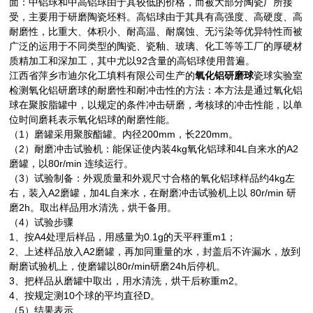
中铝球和中高铝球由于其较低的价格，而被大部分陶瓷厂所接
面：
受，主要用于研磨陶瓷坯料。高铝球由于其具有高强度、高硬度、高
耐磨性，比重大、体积小、耐高温、耐腐蚀、无污染等优异特性而被
广泛的运用于不同类型的陶瓷、瓷釉、玻璃、化工等等工厂的厚硬材
质精加工和深加工，其中尤以92含量的高铝球使用普遍。
氧化铝研磨球
瓷球
实验室
江西省萍乡市迪尔化工填料有限公司生产的
检测氧化铝研磨球的耐磨性和耐冲击性的方法：本方法是通过氧化铝
球在聚胺脂罐中，以规定的条件冲击研磨，考核球的冲击性能，以单
位时间磨耗表示氧化铝球的耐磨性能。
（1）磨罐采用聚胺酯罐。内径200mm，长220mm。
（2）耐磨冲击试验机：能保证使内装4kg氧化铝球和4L自来水的A2
磨罐，以80r/min 连续运行。
（3）试验制备：外观质量和外观尺寸合格的氧化铝球样品约4kg左
右，装入A2磨罐，加4L自来水，在耐磨冲击试验机上以 80r/min 研
磨2h。取出样品用水清洗，烘干备用。
（4）试验步骤
1、按A4处理后样品，用感量为0.1g的天平秤重m1；
2、上述样品放入A2磨罐，再加同重量的水，封盖后不许漏水，放到
耐磨试验机上，使磨罐以80r/min研磨24h后停机。
3、把样品从磨罐中取出，用水清洗，烘干后称重m2。
4、按规定测10个球的平均直径D。
（5）结果表示