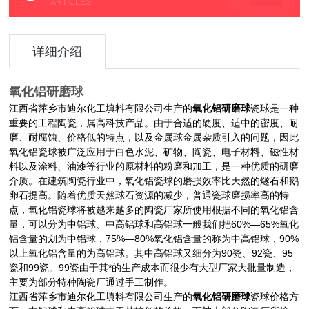
ARTICLES
详细介绍
氧化铝研磨球
氧化铝研磨球
瓷球
是一种
江西省萍乡市迪尔化工填料有限公司生产的
重要的工程陶瓷，属高科技产品。由于合适的硬度、适中的密度、耐
磨、耐腐蚀、价格低的特点，以及金属球金属杂质引入的问题，因此
氧化铝瓷球被广泛应用于白色水泥、矿物、陶瓷、电子材料、磁性材
料以及涂料、油漆等行业的原材料的粉磨和加工，是一种优质的研磨
介质。在建筑陶瓷行业中，氧化铝瓷球的磨损效率比天然的燧石和鹅
卵石提高。随着优质天然球石资源的减少，普通瓷球磨损率高的特
点，氧化铝瓷球将被越来越多的陶瓷厂家所使用根据不同的氧化铝含
量，可以分为中铝球、中
高铝球
和高铝球一般我们把60%—65%氧化
铝含量的划为中铝球，75%—80%氧化铝含量的称为中高铝球，90%
以上氧化铝含量的为高铝球。其中高铝球又细分为90瓷、92瓷、95
瓷和99瓷。99瓷由于其*的生产成本而很少有大型厂家大批量制造，
主要为部分特种陶瓷厂通过手工制作。
氧化铝研磨球
瓷球
江西省萍乡市迪尔化工填料有限公司生产的
价格方