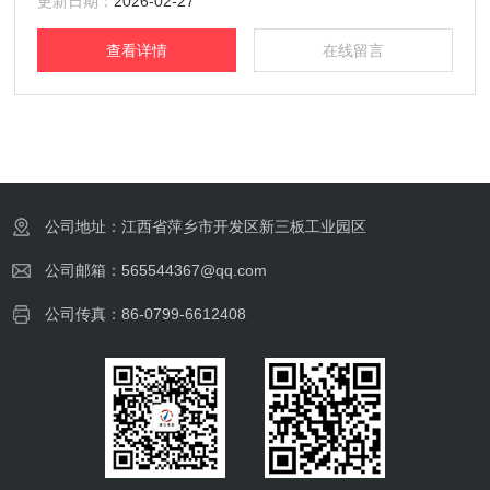
更新日期：
2026-02-27
查看详情
在线留言
公司地址：江西省萍乡市开发区新三板工业园区
公司邮箱：565544367@qq.com
公司传真：86-0799-6612408