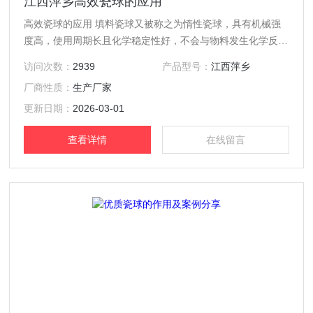
江西萍乡高效瓷球的应用
高效瓷球的应用 填料瓷球又被称之为惰性瓷球，具有机械强
度高，使用周期长且化学稳定性好，不会与物料发生化学反
应、耐高温、耐高压、耐强酸碱腐蚀、热震稳定性好的特点。
访问次数：
2939
产品型号：
江西萍乡
其中有含铝量17%左右的普通瓷球、惰性氧化铝瓷球、中铝瓷
厂商性质：
生产厂家
球、高铝瓷球、99高铝瓷球、凹凸沟槽开孔瓷球、活性瓷
球、开孔瓷球、微孔瓷球、蓄热瓷球。其主要作用是增加气体
更新日期：
2026-03-01
或液体分布点，支撑和保护强度不高的化工材料活性催化剂。
查看详情
在线留言