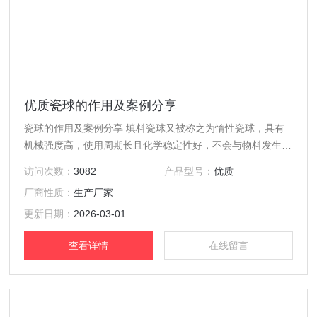
优质瓷球的作用及案例分享
瓷球的作用及案例分享 填料瓷球又被称之为惰性瓷球，具有
机械强度高，使用周期长且化学稳定性好，不会与物料发生化
学反应、耐高温、耐高压、耐强酸碱腐蚀、热震稳定性好的特
访问次数：
3082
产品型号：
优质
点。其中有含铝量17%左右的普通瓷球、惰性氧化铝瓷球、中
厂商性质：
生产厂家
铝瓷球、高铝瓷球、99高铝瓷球、凹凸沟槽开孔瓷球、活性
瓷球、开孔瓷球、微孔瓷球、蓄热瓷球。其主要作用是增加气
更新日期：
2026-03-01
体或液体分布点，支撑和保护强度不高的化工材料活性催化
查看详情
在线留言
剂。