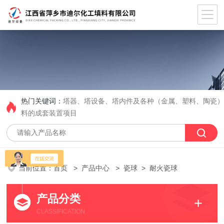
热门关键词：
塔器、塔设备、塔内件及各种（金属、塑料、陶瓷
料的成套装置项目
当前位置：
首页
>
产品中心
>
瓷球
> 耐火瓷球
产品分类
CLASSIFICATION