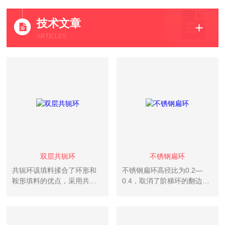
技术文章
ARTICLES
双层共轭环
不锈钢扁环
共轭环该填料揉合了环形和
不锈钢扁环高径比为0.2—
鞍形填料的优点，采用共轭
0.4，取消了阶梯环的翻边，
曲线肋片结构，两端外卷边
采用内弯弧形筋片来提高填
及合适的长径比，填料间或
料强度，在乱堆时有序排列
填料与塔壁间均为点接触，
流道结构合理，压降低，在
不会产生叠套，孔隙均匀，
处理能力和传质能上均有所