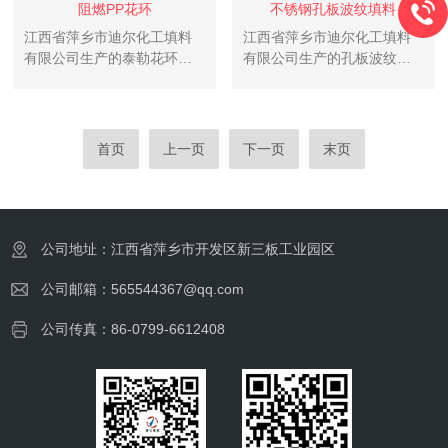
阻燃PP花环
不锈钢孔板波纹填料
江西省萍乡市迪尔化工填料
江西省萍乡市迪尔化工填料
有限公司生产的泰勒花环填
有限公司生产的孔板波纹填
料是由美国ler.A.j.1954年介
料是在金属薄板表面孔、轧
绍的一种填料，国内通称泰
制小纹、大波纹Z后组装而成
勒花，是由12个小圆环按径
的规整填料，具有阻力小、
向排列而组成的一个大扁球
气液布均匀、效率高、能量
首页
上一页
下一页
末页
体，类似于一个螺旋形弹簧
大、放大效应不明显等特
首尾相接绕成的一...
点，应用于负压、常压和加
压操作。
公司地址：江西省萍乡市开发区新三板工业园区
公司邮箱：565544367@qq.com
公司传真：86-0799-6612408