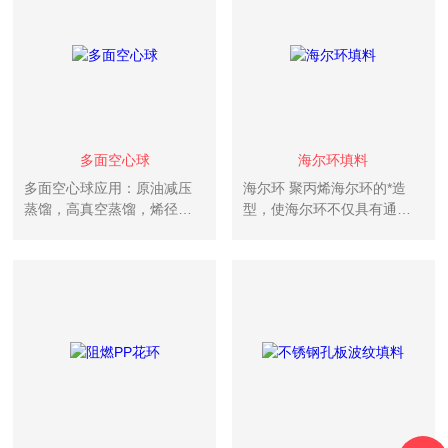
阻力小、乱堆时取定向排
改善。
列，故有规整填料的特点，
有较好的流...
多面空心球
海尔环填料
多面空心球应用：原油减压
海尔环 聚丙烯海尔环的*造
蒸馏，高真空蒸馏，烯径分
型，使海尔环不仅具有通量
离，异构体分离，萃取蒸馏
大，压降低，耐腐蚀及抗撞
等。 特性：低压降，通量
击性能好等到优点以外，还
大，效率高，高的弹性，填
具有填料间不会嵌套，壁流
料层内流体再分布性能好。
效应小和气液分布均匀等优
点。这种填料适用于气体吸
收、冷却及气体净化等过
程。